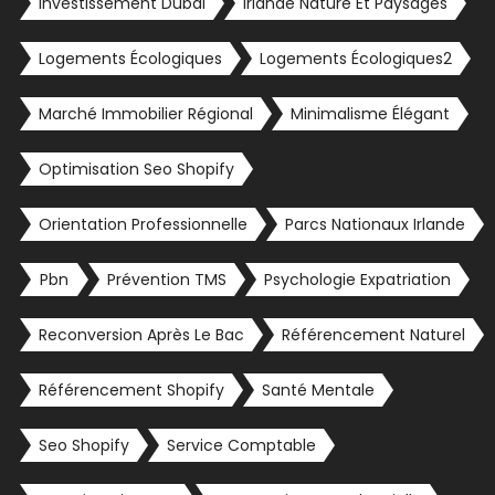
Investissement Dubaï
Irlande Nature Et Paysages
Logements Écologiques
Logements Écologiques2
Marché Immobilier Régional
Minimalisme Élégant
Optimisation Seo Shopify
Orientation Professionnelle
Parcs Nationaux Irlande
Pbn
Prévention TMS
Psychologie Expatriation
Reconversion Après Le Bac
Référencement Naturel
Référencement Shopify
Santé Mentale
Seo Shopify
Service Comptable