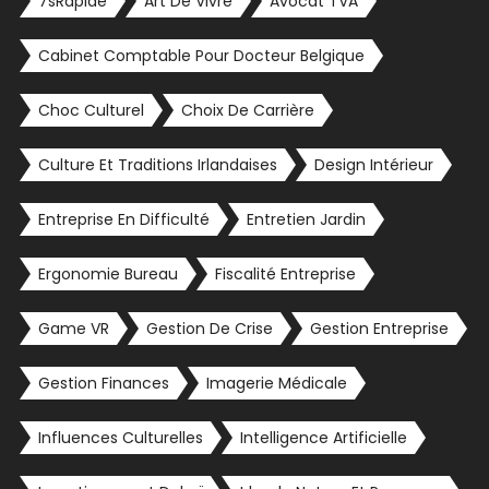
7sRapide
Art De Vivre
Avocat TVA
Cabinet Comptable Pour Docteur Belgique
Choc Culturel
Choix De Carrière
Culture Et Traditions Irlandaises
Design Intérieur
Entreprise En Difficulté
Entretien Jardin
Ergonomie Bureau
Fiscalité Entreprise
Game VR
Gestion De Crise
Gestion Entreprise
Gestion Finances
Imagerie Médicale
Influences Culturelles
Intelligence Artificielle