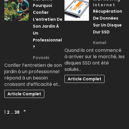
Internet
Pourquoi
Récupération
Confier
De Données
L’entretien De
Sur Un Disque
Son Jardin À
Dur SSD
Un
Professionnel
Kamel
?
Quand ils ont commencé
à arriver sur le marché, les
Povoski
disques SSD ont été
Confier l’entretien de son
salués…
jardin à un professionnel
répond à un besoin
Article Complet
croissant d’efficacité et…
Article Complet
Page:
Next
»
1
…
2
38