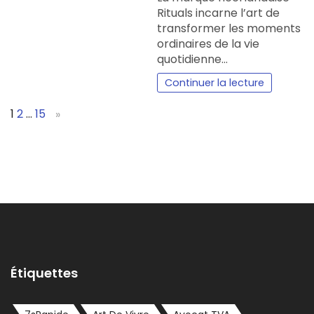
Rituals incarne l’art de
transformer les moments
ordinaires de la vie
quotidienne…
Continuer la lecture
Page:
Next
1
2
…
15
»
Étiquettes