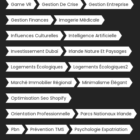
Game VR
Gestion De Crise
Gestion Entreprise
Gestion Finances
Imagerie Médicale
Influences Culturelles
Intelligence Artificielle
Investissement Dubaï
Irlande Nature Et Paysages
Logements Écologiques
Logements Écologiques2
Marché Immobilier Régional
Minimalisme Élégant
Optimisation Seo Shopify
Orientation Professionnelle
Parcs Nationaux Irlande
Pbn
Prévention TMS
Psychologie Expatriation