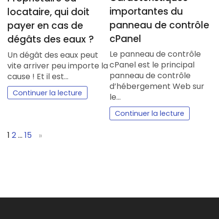
importantes du
locataire, qui doit
panneau de contrôle
payer en cas de
cPanel
dégâts des eaux ?
Le panneau de contrôle
Un dégât des eaux peut
cPanel est le principal
vite arriver peu importe la
panneau de contrôle
cause ! Et il est…
d’hébergement Web sur
Continuer la lecture
le…
Continuer la lecture
Page:
Next
1
2
…
15
»