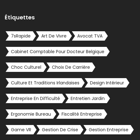
Étiquettes
7sRapide
Art De Vivre
Avocat TVA
Cabinet Comptable Pour Docteur Belgique
Choc Culturel
Choix De Carrière
Culture Et Traditions Irlandaises
Design Intérieur
Entreprise En Difficulté
Entretien Jardin
Ergonomie Bureau
Fiscalité Entreprise
Game VR
Gestion De Crise
Gestion Entreprise