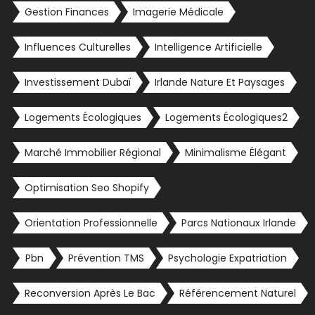
Gestion Finances
Imagerie Médicale
Influences Culturelles
Intelligence Artificielle
Investissement Dubaï
Irlande Nature Et Paysages
Logements Écologiques
Logements Écologiques2
Marché Immobilier Régional
Minimalisme Élégant
Optimisation Seo Shopify
Orientation Professionnelle
Parcs Nationaux Irlande
Pbn
Prévention TMS
Psychologie Expatriation
Reconversion Après Le Bac
Référencement Naturel