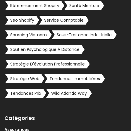
Référencement Shopify
Santé Mentale
Seo Shopify
Service Comptable
Sourcing Vietnam
Sous-Traitance Industrielle
Soutien Psychologique À Distance
Stratégie D'évolution Professionnelle
Stratégie Web
Tendances Immobilières
Tendances Prix
Wild Atlantic Way
Catégories
Assurances