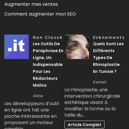
Augmenter mes ventes
Comment augmenter mon SEO
Non Classé
Evènements
Les Outils De
Quels Sont Les
Paraphrase En
Différents
Ligne, Un
Types De
Indispensable
Rhinoplastie
Pour Les
En Tunisie ?
Rédacteurs
Kamel
Malins
La rhinoplastie, une
intervention chirurgicale
Aline
esthétique visant à
Les développeurs d’outil
modifier la forme ou la
en ligne ont fait une
taille du…
pioche intéressante en
proposant un moteur
Article Complet
capable…