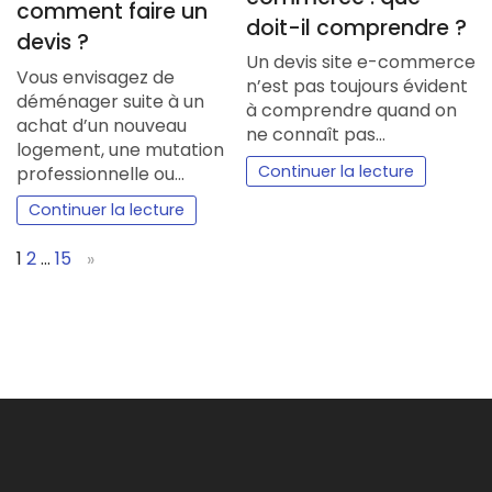
comment faire un
doit-il comprendre ?
devis ?
Un devis site e-commerce
Vous envisagez de
n’est pas toujours évident
déménager suite à un
à comprendre quand on
achat d’un nouveau
ne connaît pas…
logement, une mutation
Continuer la lecture
professionnelle ou…
Continuer la lecture
Page:
Next
1
2
…
15
»