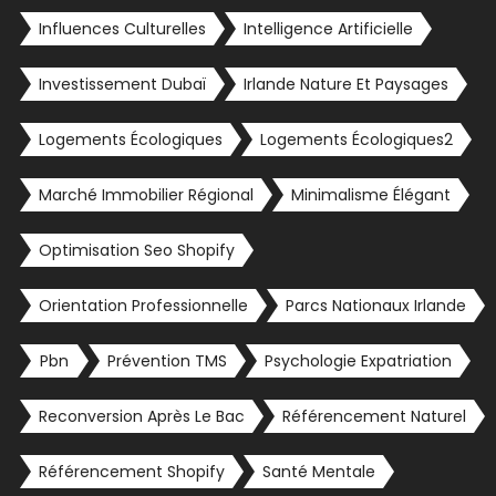
Influences Culturelles
Intelligence Artificielle
Investissement Dubaï
Irlande Nature Et Paysages
Logements Écologiques
Logements Écologiques2
Marché Immobilier Régional
Minimalisme Élégant
Optimisation Seo Shopify
Orientation Professionnelle
Parcs Nationaux Irlande
Pbn
Prévention TMS
Psychologie Expatriation
Reconversion Après Le Bac
Référencement Naturel
Référencement Shopify
Santé Mentale