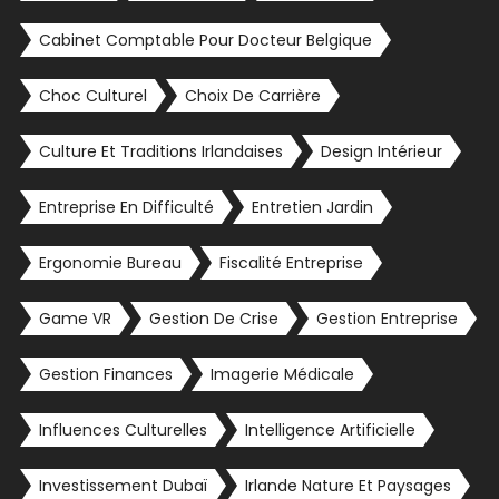
Cabinet Comptable Pour Docteur Belgique
Choc Culturel
Choix De Carrière
Culture Et Traditions Irlandaises
Design Intérieur
Entreprise En Difficulté
Entretien Jardin
Ergonomie Bureau
Fiscalité Entreprise
Game VR
Gestion De Crise
Gestion Entreprise
Gestion Finances
Imagerie Médicale
Influences Culturelles
Intelligence Artificielle
Investissement Dubaï
Irlande Nature Et Paysages