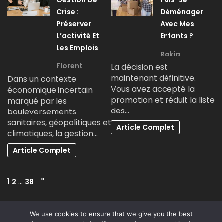
Crise :
Déménager
Préserver
Avec Mes
L’activité Et
Enfants ?
Les Emplois
Rakia
Florent
La décision est
maintenant définitive.
Dans un contexte
Vous avez accepté la
économique incertain
promotion et réduit la liste
marqué par les
des…
bouleversements
sanitaires, géopolitiques et
Article Complet
climatiques, la gestion…
Article Complet
Page:
Next
»
1
…
2
38
We use cookies to ensure that we give you the best