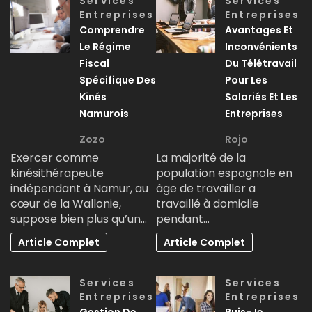
Services
Services
Entreprises
Entreprises
Comprendre
Avantages Et
Le Régime
Inconvénients
Fiscal
Du Télétravail
Spécifique Des
Pour Les
Kinés
Salariés Et Les
Namurois
Entreprises
Zozo
Rojo
Exercer comme
La majorité de la
kinésithérapeute
population espagnole en
indépendant à Namur, au
âge de travailler a
cœur de la Wallonie,
travaillé à domicile
suppose bien plus qu’un…
pendant…
Article Complet
Article Complet
Services
Services
Entreprises
Entreprises
Gestion De
Puis-Je