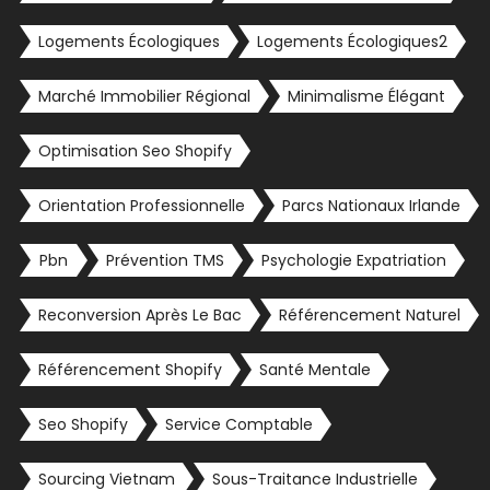
Logements Écologiques
Logements Écologiques2
Marché Immobilier Régional
Minimalisme Élégant
Optimisation Seo Shopify
Orientation Professionnelle
Parcs Nationaux Irlande
Pbn
Prévention TMS
Psychologie Expatriation
Reconversion Après Le Bac
Référencement Naturel
Référencement Shopify
Santé Mentale
Seo Shopify
Service Comptable
Sourcing Vietnam
Sous-Traitance Industrielle