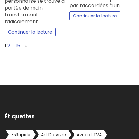
personnalisé se trouve à
pas raccordées à un…
portée de main,
transformant
Continuer la lecture
radicalement…
Continuer la lecture
Page:
Next
1
2
…
15
»
Étiquettes
7sRapide
Art De Vivre
Avocat TVA