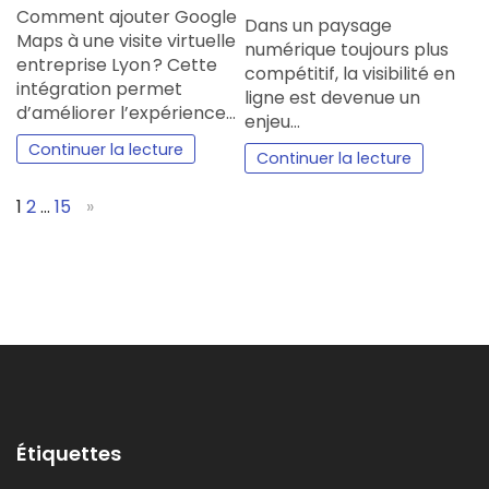
Comment ajouter Google
Dans un paysage
Maps à une visite virtuelle
numérique toujours plus
entreprise Lyon ? Cette
compétitif, la visibilité en
intégration permet
ligne est devenue un
d’améliorer l’expérience…
enjeu…
Continuer la lecture
Continuer la lecture
Page:
Next
1
2
…
15
»
Étiquettes