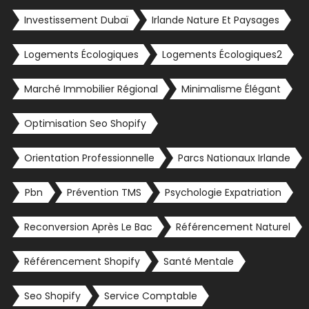
Investissement Dubaï
Irlande Nature Et Paysages
Logements Écologiques
Logements Écologiques2
Marché Immobilier Régional
Minimalisme Élégant
Optimisation Seo Shopify
Orientation Professionnelle
Parcs Nationaux Irlande
Pbn
Prévention TMS
Psychologie Expatriation
Reconversion Après Le Bac
Référencement Naturel
Référencement Shopify
Santé Mentale
Seo Shopify
Service Comptable