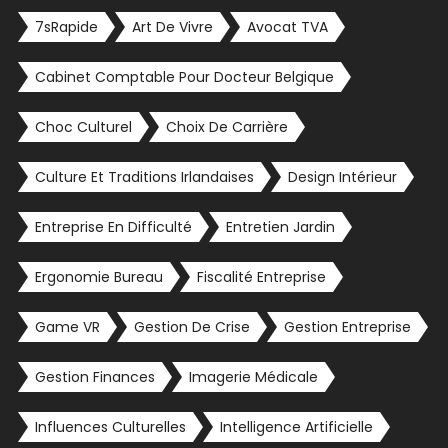
7sRapide
Art De Vivre
Avocat TVA
Cabinet Comptable Pour Docteur Belgique
Choc Culturel
Choix De Carrière
Culture Et Traditions Irlandaises
Design Intérieur
Entreprise En Difficulté
Entretien Jardin
Ergonomie Bureau
Fiscalité Entreprise
Game VR
Gestion De Crise
Gestion Entreprise
Gestion Finances
Imagerie Médicale
Influences Culturelles
Intelligence Artificielle