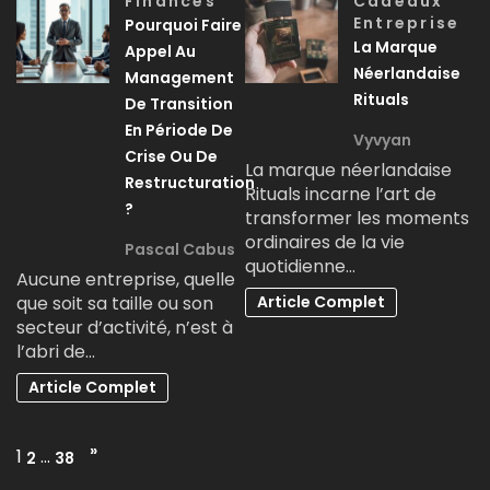
Finances
Cadeaux
Entreprise
Pourquoi Faire
La Marque
Appel Au
Néerlandaise
Management
Rituals
De Transition
En Période De
Vyvyan
Crise Ou De
La marque néerlandaise
Restructuration
Rituals incarne l’art de
?
transformer les moments
ordinaires de la vie
Pascal Cabus
quotidienne…
Aucune entreprise, quelle
que soit sa taille ou son
Article Complet
secteur d’activité, n’est à
l’abri de…
Article Complet
Page:
Next
»
1
…
2
38