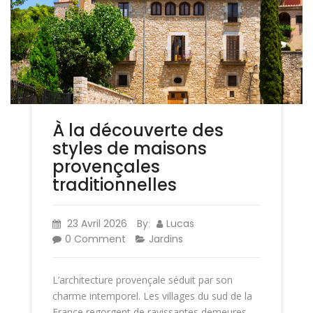
À la découverte des
styles de maisons
provençales
traditionnelles
23 Avril 2026
By
Lucas
:
0 Comment
Jardins
L’architecture provençale séduit par son
charme intemporel. Les villages du sud de la
France regorgent de ravissantes demeures