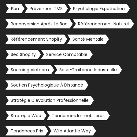
Pbn
Prévention TMS
Psychologie Expatriation
Reconversion Après Le Bac
Référencement Naturel
Référencement Shopify
Santé Mentale
Seo Shopify
Service Comptable
Sourcing Vietnam
Sous-Traitance Industrielle
Soutien Psychologique À Distance
Stratégie D'évolution Professionnelle
Stratégie Web
Tendances Immobilières
Tendances Prix
Wild Atlantic Way