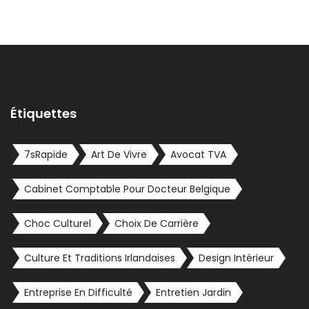
Étiquettes
7sRapide
Art De Vivre
Avocat TVA
Cabinet Comptable Pour Docteur Belgique
Choc Culturel
Choix De Carrière
Culture Et Traditions Irlandaises
Design Intérieur
Entreprise En Difficulté
Entretien Jardin