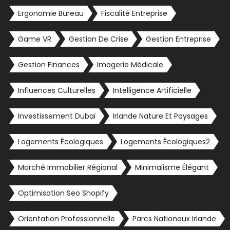
Ergonomie Bureau
Fiscalité Entreprise
Game VR
Gestion De Crise
Gestion Entreprise
Gestion Finances
Imagerie Médicale
Influences Culturelles
Intelligence Artificielle
Investissement Dubaï
Irlande Nature Et Paysages
Logements Écologiques
Logements Écologiques2
Marché Immobilier Régional
Minimalisme Élégant
Optimisation Seo Shopify
Orientation Professionnelle
Parcs Nationaux Irlande