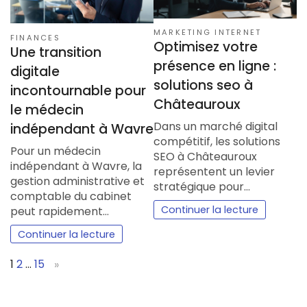
MARKETING INTERNET
FINANCES
Optimisez votre
Une transition
présence en ligne :
digitale
solutions seo à
incontournable pour
Châteauroux
le médecin
Dans un marché digital
indépendant à Wavre
compétitif, les solutions
Pour un médecin
SEO à Châteauroux
indépendant à Wavre, la
représentent un levier
gestion administrative et
stratégique pour…
comptable du cabinet
Continuer la lecture
peut rapidement…
Continuer la lecture
Page:
Next
1
2
…
15
»