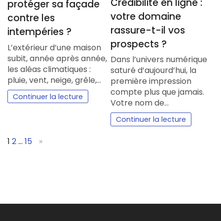
Crédibilité en ligne :
protéger sa façade
votre domaine
contre les
rassure-t-il vos
intempéries ?
prospects ?
L’extérieur d’une maison
subit, année après année,
Dans l’univers numérique
les aléas climatiques :
saturé d’aujourd’hui, la
pluie, vent, neige, grêle,…
première impression
compte plus que jamais.
Continuer la lecture
Votre nom de…
Continuer la lecture
Page:
Next
1
2
…
15
»