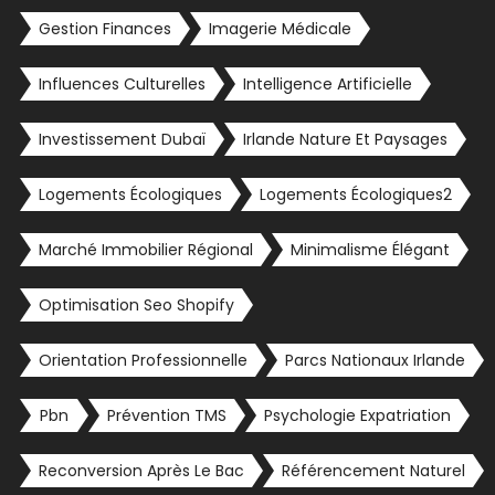
Gestion Finances
Imagerie Médicale
Influences Culturelles
Intelligence Artificielle
Investissement Dubaï
Irlande Nature Et Paysages
Logements Écologiques
Logements Écologiques2
Marché Immobilier Régional
Minimalisme Élégant
Optimisation Seo Shopify
Orientation Professionnelle
Parcs Nationaux Irlande
Pbn
Prévention TMS
Psychologie Expatriation
Reconversion Après Le Bac
Référencement Naturel