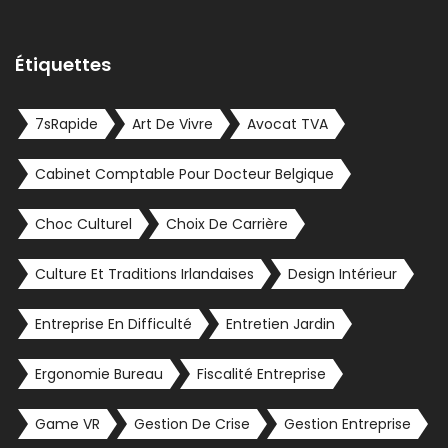
Étiquettes
7sRapide
Art De Vivre
Avocat TVA
Cabinet Comptable Pour Docteur Belgique
Choc Culturel
Choix De Carrière
Culture Et Traditions Irlandaises
Design Intérieur
Entreprise En Difficulté
Entretien Jardin
Ergonomie Bureau
Fiscalité Entreprise
Game VR
Gestion De Crise
Gestion Entreprise