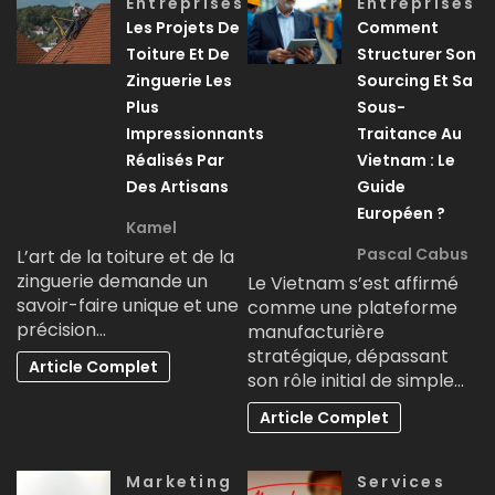
Entreprises
Entreprises
Les Projets De
Comment
Toiture Et De
Structurer Son
Zinguerie Les
Sourcing Et Sa
Plus
Sous-
Impressionnants
Traitance Au
Réalisés Par
Vietnam : Le
Des Artisans
Guide
Européen ?
Kamel
Pascal Cabus
L’art de la toiture et de la
zinguerie demande un
Le Vietnam s’est affirmé
savoir-faire unique et une
comme une plateforme
précision…
manufacturière
stratégique, dépassant
Article Complet
son rôle initial de simple…
Article Complet
Marketing
Services