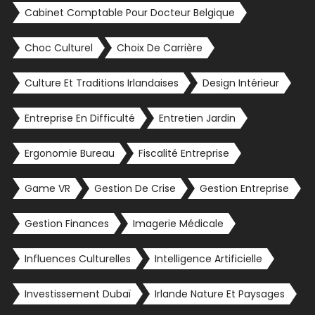
Cabinet Comptable Pour Docteur Belgique
Choc Culturel
Choix De Carrière
Culture Et Traditions Irlandaises
Design Intérieur
Entreprise En Difficulté
Entretien Jardin
Ergonomie Bureau
Fiscalité Entreprise
Game VR
Gestion De Crise
Gestion Entreprise
Gestion Finances
Imagerie Médicale
Influences Culturelles
Intelligence Artificielle
Investissement Dubaï
Irlande Nature Et Paysages