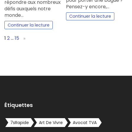
pour porter une bague ?
répondre aux nombreux
Pensez-y encore,…
défis auxquels notre
monde…
Continuer la lecture
Continuer la lecture
Page:
Next
1
2
…
15
»
Étiquettes
7sRapide
Art De Vivre
Avocat TVA