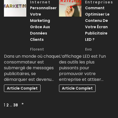
Internet
Entreprises
Personnaliser
Comment
Votre
Optimiser Le
Marketing
Contenu De
Grâce Aux
Votre Écran
Données
Publicitaire
Clients
LED ?
Florent
Eva
Dans un monde où chaque
L’affichage LED est l’un
consommateur est
des outils les plus
submergé de messages
puissants pour
publicitaires, se
promouvoir votre
démarquer est devenu…
entreprise et attiser…
Article Complet
Article Complet
Page:
Next
»
1
…
2
38