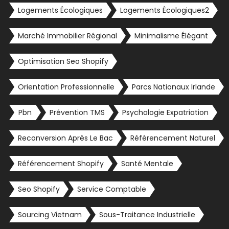
Logements Écologiques
Logements Écologiques2
Marché Immobilier Régional
Minimalisme Élégant
Optimisation Seo Shopify
Orientation Professionnelle
Parcs Nationaux Irlande
Pbn
Prévention TMS
Psychologie Expatriation
Reconversion Après Le Bac
Référencement Naturel
Référencement Shopify
Santé Mentale
Seo Shopify
Service Comptable
Sourcing Vietnam
Sous-Traitance Industrielle